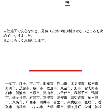
B様
自社施工で安心なのと、見積り以外の追加料金がないところも決
めてになりました。
またよろしくお願いします。
千葉市、銚子、市川市、船橋市、館山市、木更津市、松戸市、
野田市、茂原市、成田市、佐倉市、東金市、旭市、習志野市、
柏市、勝浦市、市原市、流山市、八千代市、我孫子市、鴨川
市、鎌ヶ谷市、君津市、富津市、浦安市、四街道市、袖ヶ浦
市、八街市、印西市、白井市、富里市、南房総市、匝瑳市、香
取市、山武市、いすみ市、大網白里市、酒々井町、栄町、神埼