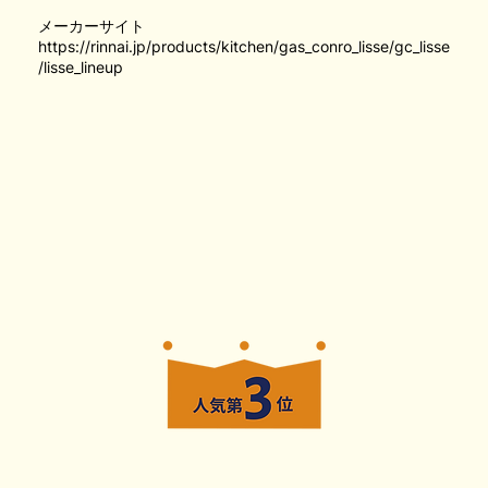
メーカーサイト
https://rinnai.jp/products/kitchen/gas_conro_lisse/gc_lisse
/lisse_lineup