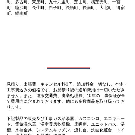
町、多古町、東庄町、九十九里町、芝山町、横芝光町、一宮
町、睦沢町、長生町、白子町、長柄町、長南町、大北町、御宿
町、鋸南町
見積り、出張費、キャンセル料0円。追加料金一切なし、本体・
工事費込みの価格です。お見積り後の追加費用は一切いただき
ません。また、運搬交通費、廃棄処理費、10年の工事保証が全
て費用内に含まれております。他にも多数商品を取り扱ってお
ります。
下記製品の販売及び工事ガス給湯器、ガスコンロ、エコキュー
ト、電気温水器、浴室暖房乾燥機、床暖房、ユニットバス、浴
槽、水栓金具、システムキッチン、流し台、洗面化粧台、トイ