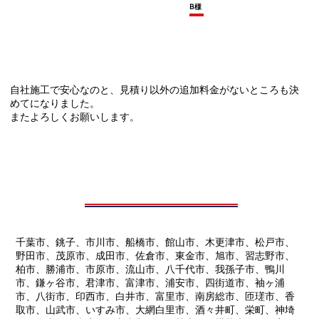
B様
自社施工で安心なのと、見積り以外の追加料金がないところも決
めてになりました。
またよろしくお願いします。
千葉市、銚子、市川市、船橋市、館山市、木更津市、松戸市、
野田市、茂原市、成田市、佐倉市、東金市、旭市、習志野市、
柏市、勝浦市、市原市、流山市、八千代市、我孫子市、鴨川
市、鎌ヶ谷市、君津市、富津市、浦安市、四街道市、袖ヶ浦
市、八街市、印西市、白井市、富里市、南房総市、匝瑳市、香
取市、山武市、いすみ市、大網白里市、酒々井町、栄町、神埼