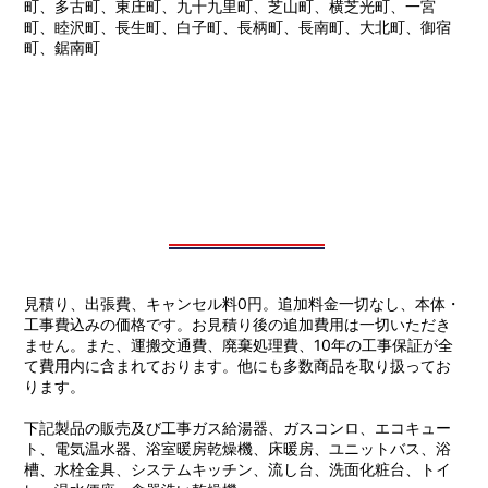
町、多古町、東庄町、九十九里町、芝山町、横芝光町、一宮
町、睦沢町、長生町、白子町、長柄町、長南町、大北町、御宿
町、鋸南町
見積り、出張費、キャンセル料0円。追加料金一切なし、本体・
工事費込みの価格です。お見積り後の追加費用は一切いただき
ません。また、運搬交通費、廃棄処理費、10年の工事保証が全
て費用内に含まれております。他にも多数商品を取り扱ってお
ります。
下記製品の販売及び工事ガス給湯器、ガスコンロ、エコキュー
ト、電気温水器、浴室暖房乾燥機、床暖房、ユニットバス、浴
槽、水栓金具、システムキッチン、流し台、洗面化粧台、トイ