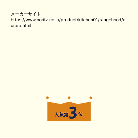
メーカーサイト
https://www.noritz.co.jp/product/kitchen01/rangehood/c
urara.html