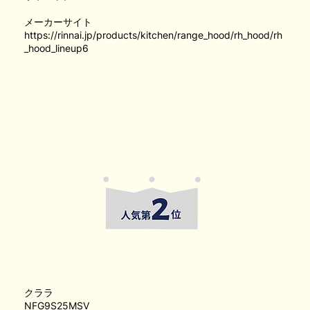
メーカーサイト
https://rinnai.jp/products/kitchen/range_hood/rh_hood/rh
_hood_lineup6
クララ
NFG9S25MSV