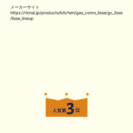
メーカーサイト
https://rinnai.jp/products/kitchen/gas_conro_lisse/gc_lisse
/lisse_lineup