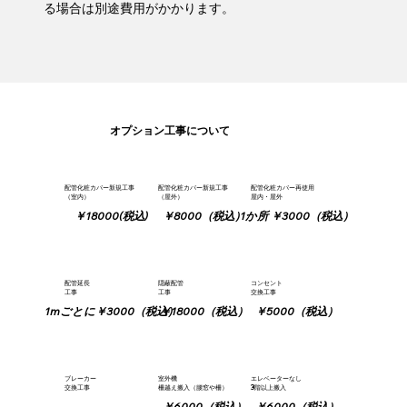
る場合は別途費用がかかります。
​オプション工事について
​配管化粧カバー新規工事
配管化粧カバー新規工事
配管化粧カバー再使用
（室内）
（屋外）
屋内・屋外
￥18000(税込)
￥8000（税込）
1か所 ￥3000（税込）
配管延長
隠蔽配管
コンセント
工事
工事
交換工事
1mごとに￥3000（税込）
￥18000（税込）
￥5000（税込）
ブレーカー
​室外機
エレベーターなし
交換工事
柵越え搬入（腰窓や柵）
3階以上搬入
￥6000（税込）
￥6000（税込）