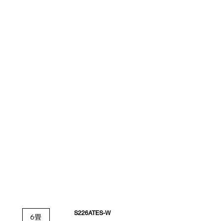
S226ATES-W
6畳