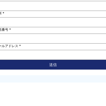
所
*
話番号
*
ールアドレス
*
送信