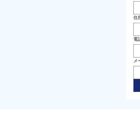
住
電
メ