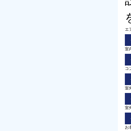
エ
室
コ
室
室
お