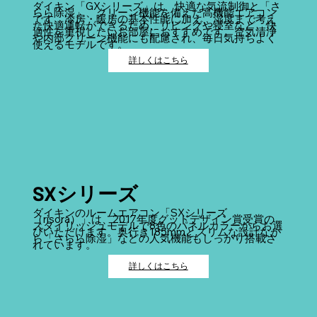
ダイキン「GXシリーズ」は、快適な気流制御と「さ
らら除湿」、クリーン機能を備えた高機能エアコン
です。冷房・暖房の基本性能に加え、湿度まで考え
た快適運転ができるため、リビングや寝室など、快
適性を重視したいお部屋におすすめです。空気清浄
や内部クリーン機能にも配慮され、毎日気持ちよく
使えるモデルです。
詳しくはこちら
SXシリーズ
ダイキンのルームエアコン「SXシリーズ
（risora）」は、2017年度グッドデザイン賞受賞の
スタイリッシュモデルで8色のパネルカラーからお選
びいただけます。奥行き185mmとスリムな設計なが
ら「さらら除湿」などの人気機能もしっかり搭載さ
れています。
詳しくはこちら