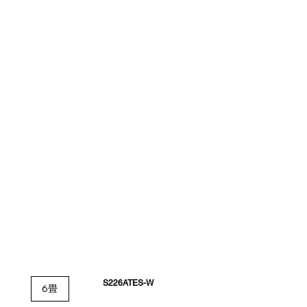
S226ATES-W
6畳