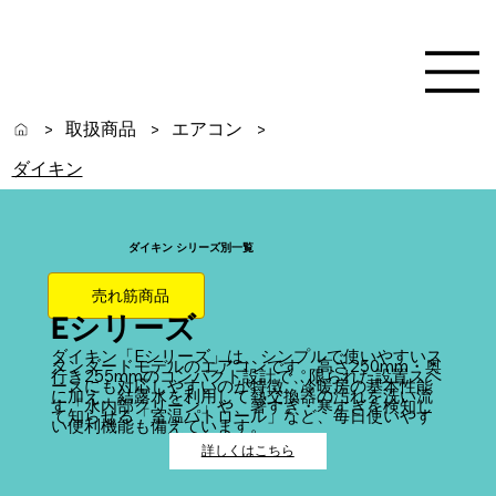
取扱商品
エアコン
>
>
>
ダイキン
ダイキン シリーズ別一覧
売れ筋商品
Eシリーズ
ダイキン「Eシリーズ」は、シンプルで使いやすいス
タンダードモデルのエアコンです。高さ250mm・奥
行き255mmのコンパクト設計で、限られた設置スペ
ースにも対応しやすいのが特徴。冷暖房の基本性能
に加え、結露水を利用して熱交換器の汚れを洗い流
す「水内部クリーン」や、暑すぎ・寒すぎを検知し
て知らせる「室温パトロール」など、毎日使いやす
い便利機能も備えています。
詳しくはこちら