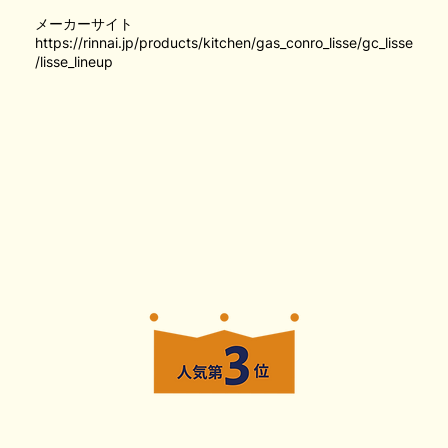
メーカーサイト
https://rinnai.jp/products/kitchen/gas_conro_lisse/gc_lisse
/lisse_lineup