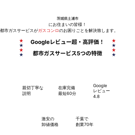
茨城県土浦市
にお住まいの皆様！
都市ガスサービスが
ガスコンロ
のお困りごとを解決致します。
Google
親切丁寧な
在庫完備
レビュー
説明
最短60分
4.8
​激安の
千葉で
卸値価格
創業70年