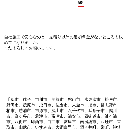
B様
自社施工で安心なのと、見積り以外の追加料金がないところも決
めてになりました。
またよろしくお願いします。
千葉市、銚子、市川市、船橋市、館山市、木更津市、松戸市、
野田市、茂原市、成田市、佐倉市、東金市、旭市、習志野市、
柏市、勝浦市、市原市、流山市、八千代市、我孫子市、鴨川
市、鎌ヶ谷市、君津市、富津市、浦安市、四街道市、袖ヶ浦
市、八街市、印西市、白井市、富里市、南房総市、匝瑳市、香
取市、山武市、いすみ市、大網白里市、酒々井町、栄町、神埼