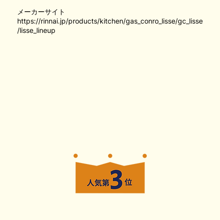
メーカーサイト
https://rinnai.jp/products/kitchen/gas_conro_lisse/gc_lisse
/lisse_lineup