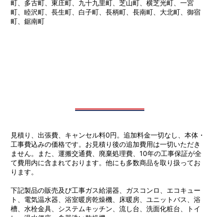
町、多古町、東庄町、九十九里町、芝山町、横芝光町、一宮
町、睦沢町、長生町、白子町、長柄町、長南町、大北町、御宿
町、鋸南町
見積り、出張費、キャンセル料0円。追加料金一切なし、本体・
工事費込みの価格です。お見積り後の追加費用は一切いただき
ません。また、運搬交通費、廃棄処理費、10年の工事保証が全
て費用内に含まれております。他にも多数商品を取り扱ってお
ります。
下記製品の販売及び工事ガス給湯器、ガスコンロ、エコキュー
ト、電気温水器、浴室暖房乾燥機、床暖房、ユニットバス、浴
槽、水栓金具、システムキッチン、流し台、洗面化粧台、トイ