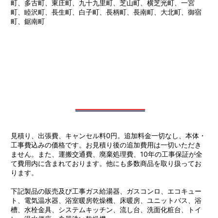
町、多古町、東庄町、九十九里町、芝山町、横芝光町、一宮
町、睦沢町、長生町、白子町、長柄町、長南町、大北町、御宿
町、鋸南町
見積り、出張費、キャンセル料0円。追加料金一切なし、本体・
工事費込みの価格です。お見積り後の追加費用は一切いただき
ません。また、運搬交通費、廃棄処理費、10年の工事保証が全
て費用内に含まれております。他にも多数商品を取り扱ってお
ります。
下記製品の販売及び工事ガス給湯器、ガスコンロ、エコキュー
ト、電気温水器、浴室暖房乾燥機、床暖房、ユニットバス、浴
槽、水栓金具、システムキッチン、流し台、洗面化粧台、トイ