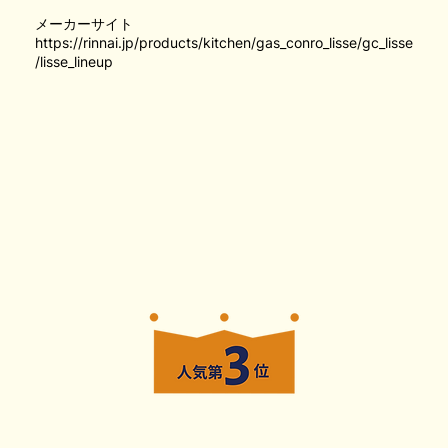
メーカーサイト
https://rinnai.jp/products/kitchen/gas_conro_lisse/gc_lisse
/lisse_lineup