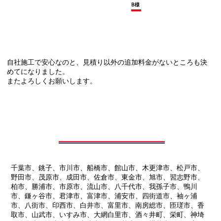
B様
自社施工で安心なのと、見積り以外の追加料金がないところも決
めてになりました。
またよろしくお願いします。
千葉市、銚子、市川市、船橋市、館山市、木更津市、松戸市、
野田市、茂原市、成田市、佐倉市、東金市、旭市、習志野市、
柏市、勝浦市、市原市、流山市、八千代市、我孫子市、鴨川
市、鎌ヶ谷市、君津市、富津市、浦安市、四街道市、袖ヶ浦
市、八街市、印西市、白井市、富里市、南房総市、匝瑳市、香
取市、山武市、いすみ市、大網白里市、酒々井町、栄町、神埼