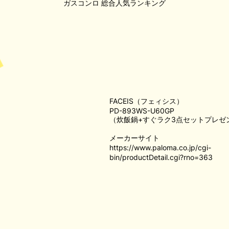
ガスコンロ
総合人気ランキング
FACEIS（フェィシス）
PD-893WS-U60GP
（炊飯鍋+すぐラク3点セットプレゼ
メーカーサイト
https://www.paloma.co.jp/cgi-
bin/productDetail.cgi?rno=363