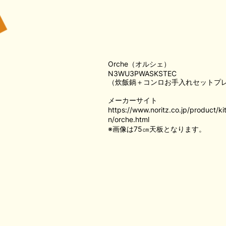
Orche（オルシェ）
N3WU3PWASKSTEC
（炊飯鍋＋コンロお手入れセットプ
メーカーサイト
https://www.noritz.co.jp/product/kit
n/orche.html
※画像は75㎝天板となります。