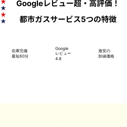
Google
在庫完備
​激安の
レビュー
最短60分
卸値価格
4.8