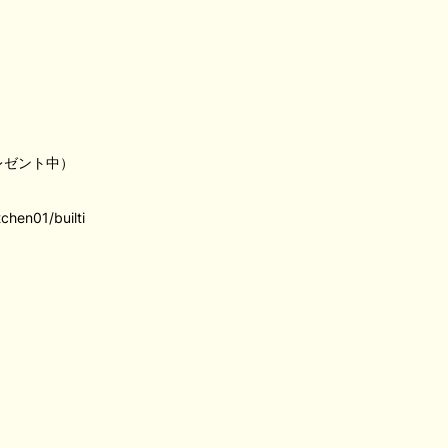
レゼント中）
chen01/builti