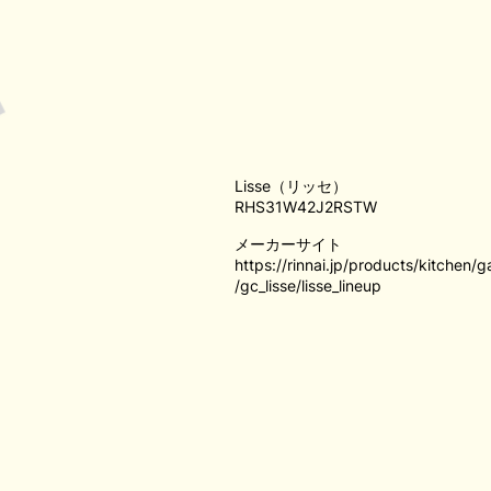
Lisse（リッセ）
RHS31W42J2RSTW
メーカーサイト
https://rinnai.jp/products/kitchen/g
/gc_lisse/lisse_lineup