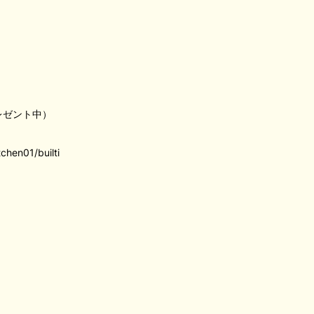
レゼント中）
chen01/builti