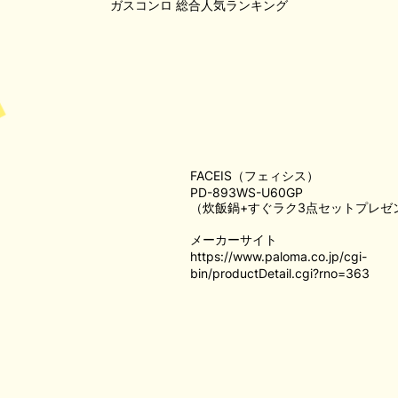
ガスコンロ
総合人気ランキング
FACEIS（フェィシス）
PD-893WS-U60GP
（炊飯鍋+すぐラク3点セットプレゼ
メーカーサイト
https://www.paloma.co.jp/cgi-
bin/productDetail.cgi?rno=363