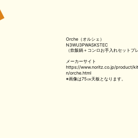
Orche（オルシェ）
N3WU3PWASKSTEC
（炊飯鍋＋コンロお手入れセットプ
メーカーサイト
https://www.noritz.co.jp/product/kit
n/orche.html
※画像は75㎝天板となります。