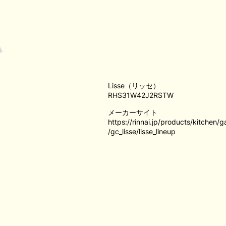
Lisse（リッセ）
RHS31W42J2RSTW
メーカーサイト
https://rinnai.jp/products/kitchen/g
/gc_lisse/lisse_lineup