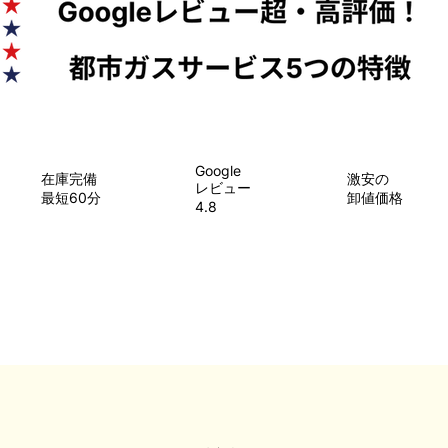
Google
在庫完備
​激安の
レビュー
最短60分
卸値価格
4.8