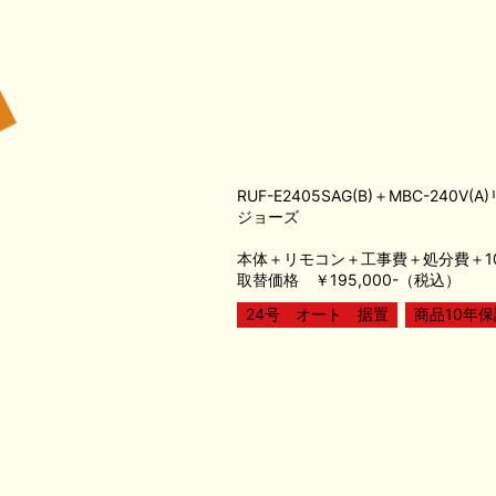
RUF-E2405SAG(B)＋MBC-240V(A
ジョーズ
本体＋リモコン＋工事費＋処分費＋1
取替価格 ￥195,000-（税込）
24号 オート 据置
商品10年保