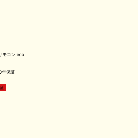
)リモコン eco
0年保証
証