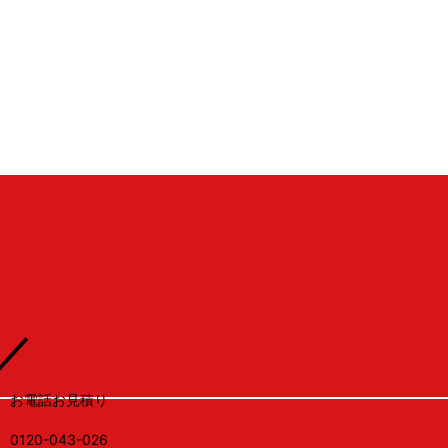
1
RUX
／
お電話お見積り
0120-043-026