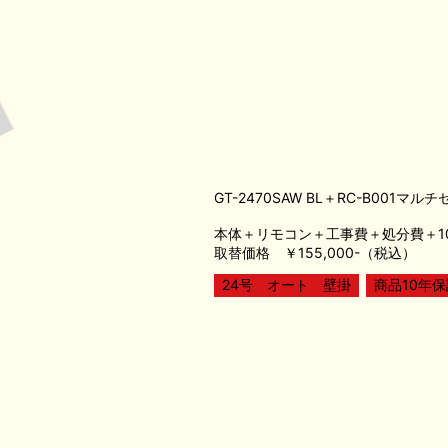
GT-2470SAW BL＋RC-B001マル
本体＋リモコン＋工事費＋処分費＋1
取替価格 ￥155,000-（税込）
24号 オート 壁掛
商品10年保