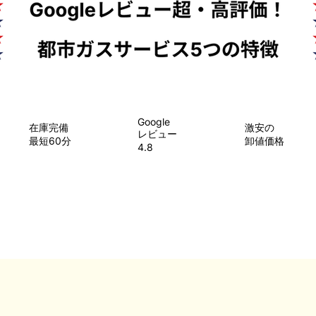
Google
在庫完備
​激安の
レビュー
最短60分
卸値価格
4.8