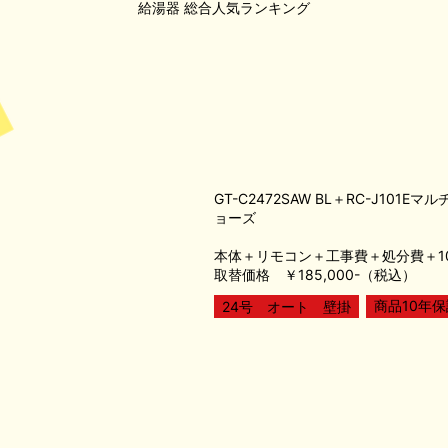
給湯器
総合人気ランキング
GT-C2472SAW BL＋RC-J101Eマ
ョーズ
本体＋リモコン＋工事費＋処分費＋1
取替価格 ￥185,000-（税込）
商品10年保
24号 オート 壁掛