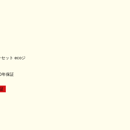
ルチセット ecoジ
0年保証
証