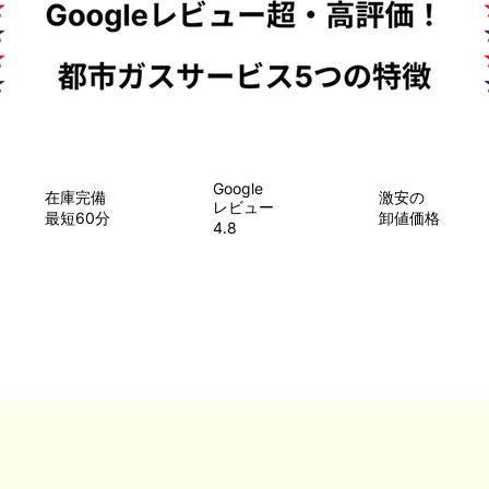
Google
在庫完備
​激安の
レビュー
最短60分
卸値価格
4.8