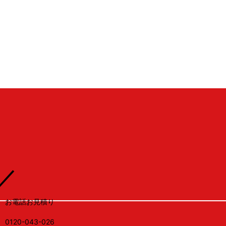
1
RUX
／
お電話お見積り
0120-043-026