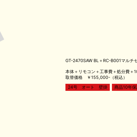
GT-2470SAW BL＋RC-B001マル
本体＋リモコン＋工事費＋処分費＋1
取替価格 ￥155,000-（税込）
24号 オート 壁掛
商品10年保