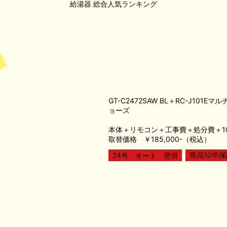
給湯器
総合人気ランキング
GT-C2472SAW BL＋RC-J101Eマ
ョーズ
本体＋リモコン＋工事費＋処分費＋1
取替価格 ￥185,000-（税込）
商品10年保
24号 オート 壁掛