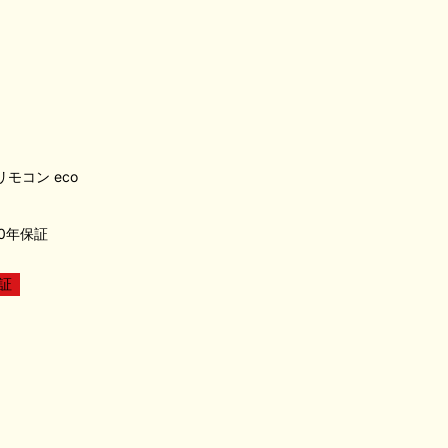
)リモコン eco
0年保証
証