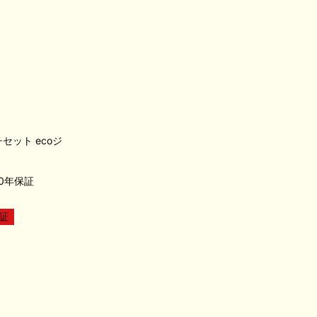
ルチセット ecoジ
0年保証
証