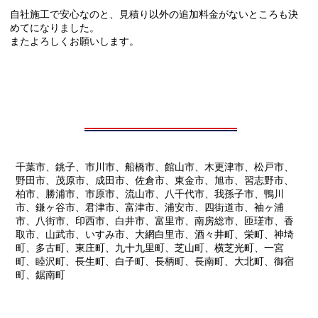
自社施工で安心なのと、見積り以外の追加料金がないところも決
めてになりました。
またよろしくお願いします。
千葉市、銚子、市川市、船橋市、館山市、木更津市、松戸市、
野田市、茂原市、成田市、佐倉市、東金市、旭市、習志野市、
柏市、勝浦市、市原市、流山市、八千代市、我孫子市、鴨川
市、鎌ヶ谷市、君津市、富津市、浦安市、四街道市、袖ヶ浦
市、八街市、印西市、白井市、富里市、南房総市、匝瑳市、香
取市、山武市、いすみ市、大網白里市、酒々井町、栄町、神埼
町、多古町、東庄町、九十九里町、芝山町、横芝光町、一宮
町、睦沢町、長生町、白子町、長柄町、長南町、大北町、御宿
町、鋸南町