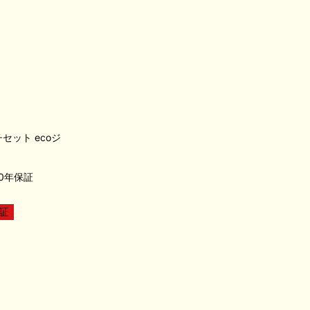
ルチセット ecoジ
0年保証
証