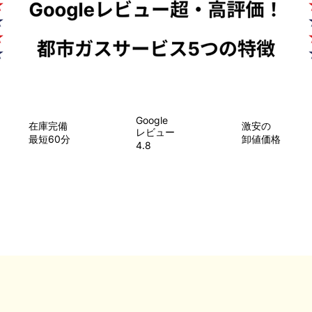
Google
在庫完備
​激安の
レビュー
最短60分
卸値価格
4.8