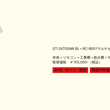
GT-2470SAW BL＋RC-B001マル
本体＋リモコン＋工事費＋処分費＋1
取替価格 ￥155,000-（税込）
24号 オート 壁掛
商品10年保