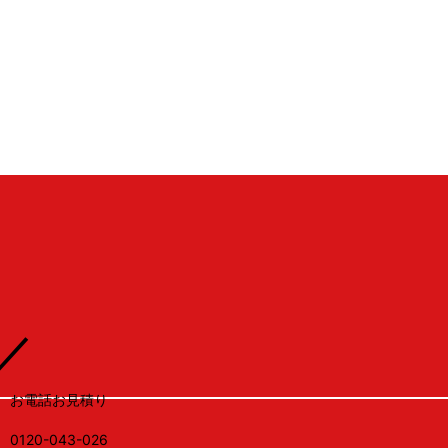
1
RUX
／
お電話お見積り
0120-043-026