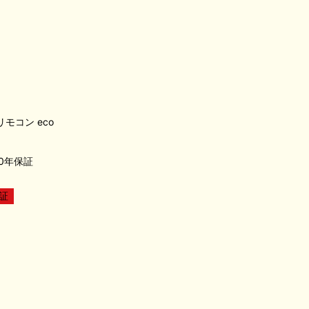
)リモコン eco
0年保証
証