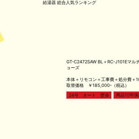
給湯器
総合人気ランキング
GT-C2472SAW BL＋RC-J101Eマ
ョーズ
本体＋リモコン＋工事費＋処分費＋1
取替価格 ￥185,000-（税込）
商品10年保
24号 オート 壁掛