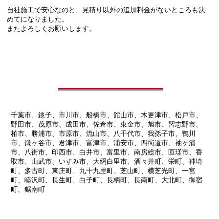
自社施工で安心なのと、見積り以外の追加料金がないところも決
めてになりました。
またよろしくお願いします。
千葉市、銚子、市川市、船橋市、館山市、木更津市、松戸市、
野田市、茂原市、成田市、佐倉市、東金市、旭市、習志野市、
柏市、勝浦市、市原市、流山市、八千代市、我孫子市、鴨川
市、鎌ヶ谷市、君津市、富津市、浦安市、四街道市、袖ヶ浦
市、八街市、印西市、白井市、富里市、南房総市、匝瑳市、香
取市、山武市、いすみ市、大網白里市、酒々井町、栄町、神埼
町、多古町、東庄町、九十九里町、芝山町、横芝光町、一宮
町、睦沢町、長生町、白子町、長柄町、長南町、大北町、御宿
町、鋸南町