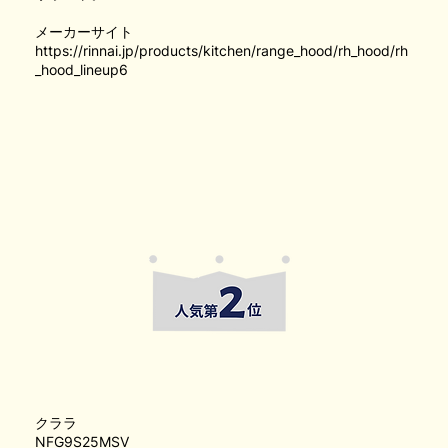
メーカーサイト
https://rinnai.jp/products/kitchen/range_hood/rh_hood/rh
_hood_lineup6
クララ
NFG9S25MSV