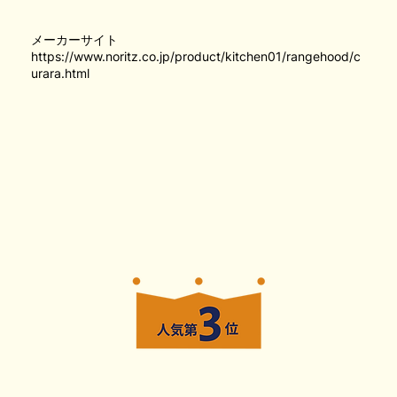
メーカーサイト
https://www.noritz.co.jp/product/kitchen01/rangehood/c
urara.html