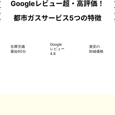
Google
在庫完備
​激安の
レビュー
最短60分
卸値価格
4.8