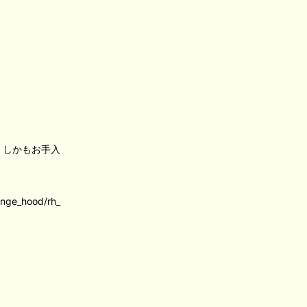
。しかもお手入
range_hood/rh_