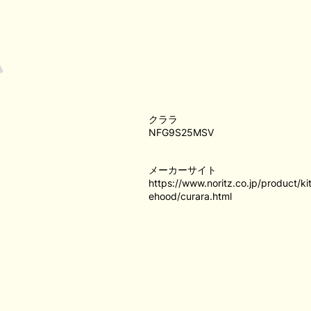
クララ
NFG9S25MSV
メーカーサイト
https://www.noritz.co.jp/product/k
ehood/curara.html