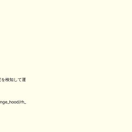
度を検知して運
range_hood/rh_