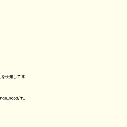
度を検知して運
range_hood/rh_