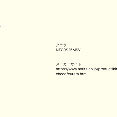
クララ
NFG9S25MSV
メーカーサイト
https://www.noritz.co.jp/product/k
ehood/curara.html