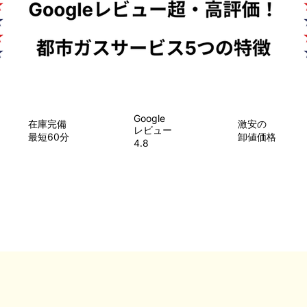
Google
在庫完備
​激安の
レビュー
最短60分
卸値価格
4.8