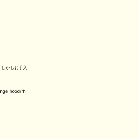
。しかもお手入
range_hood/rh_