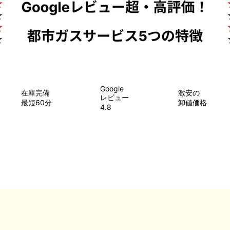
Google
在庫完備
​激安の
レビュー
最短60分
卸値価格
4.8