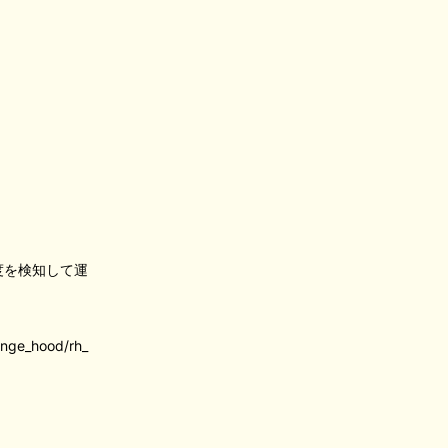
度を検知して運
range_hood/rh_