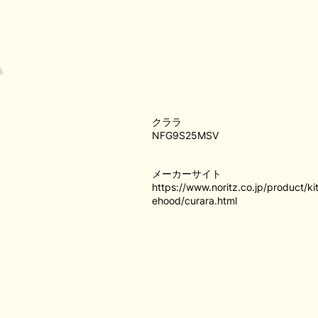
クララ
NFG9S25MSV
メーカーサイト
https://www.noritz.co.jp/product/k
ehood/curara.html