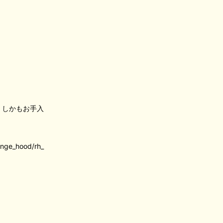
。しかもお手入
range_hood/rh_