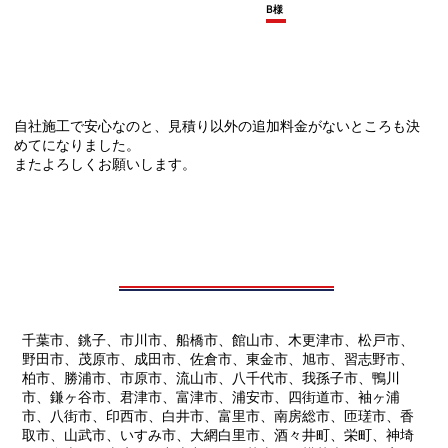
B様
自社施工で安心なのと、見積り以外の追加料金がないところも決
めてになりました。
またよろしくお願いします。
千葉市、銚子、市川市、船橋市、館山市、木更津市、松戸市、
野田市、茂原市、成田市、佐倉市、東金市、旭市、習志野市、
柏市、勝浦市、市原市、流山市、八千代市、我孫子市、鴨川
市、鎌ヶ谷市、君津市、富津市、浦安市、四街道市、袖ヶ浦
市、八街市、印西市、白井市、富里市、南房総市、匝瑳市、香
取市、山武市、いすみ市、大網白里市、酒々井町、栄町、神埼