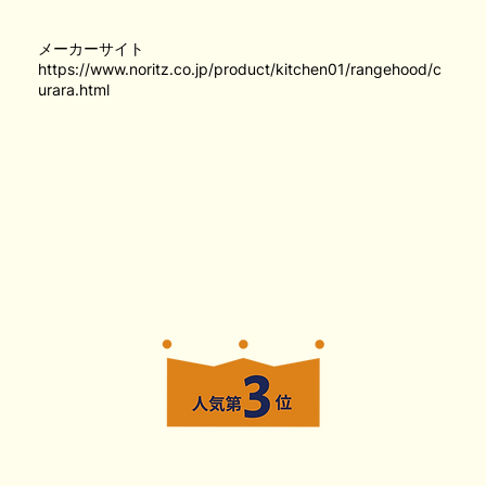
メーカーサイト
https://www.noritz.co.jp/product/kitchen01/rangehood/c
urara.html