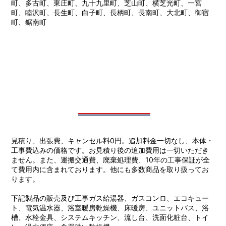
町、多古町、東庄町、九十九里町、芝山町、横芝光町、一宮
町、睦沢町、長生町、白子町、長柄町、長南町、大北町、御宿
町、鋸南町
見積り、出張費、キャンセル料0円。追加料金一切なし、本体・
工事費込みの価格です。お見積り後の追加費用は一切いただき
ません。また、運搬交通費、廃棄処理費、10年の工事保証が全
て費用内に含まれております。他にも多数商品を取り扱ってお
ります。
下記製品の販売及び工事ガス給湯器、ガスコンロ、エコキュー
ト、電気温水器、浴室暖房乾燥機、床暖房、ユニットバス、浴
槽、水栓金具、システムキッチン、流し台、洗面化粧台、トイ