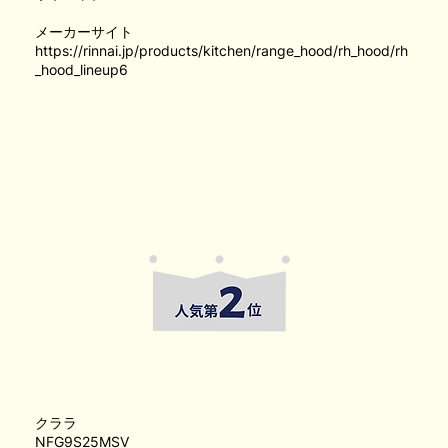
メーカーサイト
https://rinnai.jp/products/kitchen/range_hood/rh_hood/rh
_hood_lineup6
クララ
NFG9S25MSV