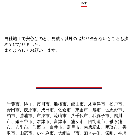
B様
自社施工で安心なのと、見積り以外の追加料金がないところも決
めてになりました。
またよろしくお願いします。
千葉市、銚子、市川市、船橋市、館山市、木更津市、松戸市、
野田市、茂原市、成田市、佐倉市、東金市、旭市、習志野市、
柏市、勝浦市、市原市、流山市、八千代市、我孫子市、鴨川
市、鎌ヶ谷市、君津市、富津市、浦安市、四街道市、袖ヶ浦
市、八街市、印西市、白井市、富里市、南房総市、匝瑳市、香
取市、山武市、いすみ市、大網白里市、酒々井町、栄町、神埼