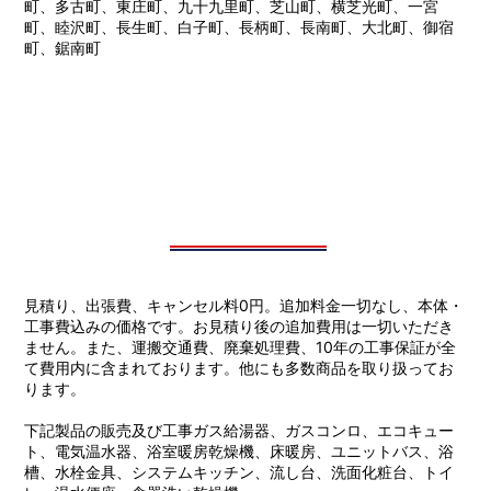
町、多古町、東庄町、九十九里町、芝山町、横芝光町、一宮
町、睦沢町、長生町、白子町、長柄町、長南町、大北町、御宿
町、鋸南町
見積り、出張費、キャンセル料0円。追加料金一切なし、本体・
工事費込みの価格です。お見積り後の追加費用は一切いただき
ません。また、運搬交通費、廃棄処理費、10年の工事保証が全
て費用内に含まれております。他にも多数商品を取り扱ってお
ります。
下記製品の販売及び工事ガス給湯器、ガスコンロ、エコキュー
ト、電気温水器、浴室暖房乾燥機、床暖房、ユニットバス、浴
槽、水栓金具、システムキッチン、流し台、洗面化粧台、トイ