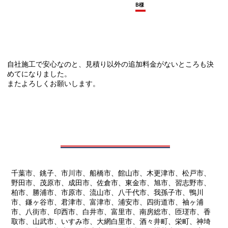
B様
自社施工で安心なのと、見積り以外の追加料金がないところも決
めてになりました。
またよろしくお願いします。
千葉市、銚子、市川市、船橋市、館山市、木更津市、松戸市、
野田市、茂原市、成田市、佐倉市、東金市、旭市、習志野市、
柏市、勝浦市、市原市、流山市、八千代市、我孫子市、鴨川
市、鎌ヶ谷市、君津市、富津市、浦安市、四街道市、袖ヶ浦
市、八街市、印西市、白井市、富里市、南房総市、匝瑳市、香
取市、山武市、いすみ市、大網白里市、酒々井町、栄町、神埼