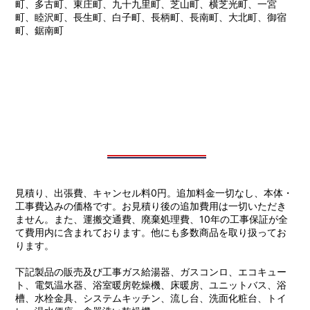
町、多古町、東庄町、九十九里町、芝山町、横芝光町、一宮
町、睦沢町、長生町、白子町、長柄町、長南町、大北町、御宿
町、鋸南町
見積り、出張費、キャンセル料0円。追加料金一切なし、本体・
工事費込みの価格です。お見積り後の追加費用は一切いただき
ません。また、運搬交通費、廃棄処理費、10年の工事保証が全
て費用内に含まれております。他にも多数商品を取り扱ってお
ります。
下記製品の販売及び工事ガス給湯器、ガスコンロ、エコキュー
ト、電気温水器、浴室暖房乾燥機、床暖房、ユニットバス、浴
槽、水栓金具、システムキッチン、流し台、洗面化粧台、トイ