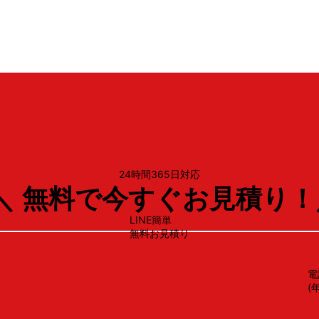
RSW‑F403C‑S
24時間365日対応
＼ 無料で今すぐお見積り！
LINE簡単
無料お見積り
電
(