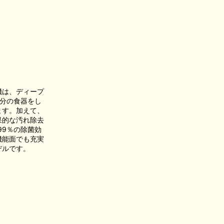
機は、ディープ
分の食器をし
ます。加えて、
果的な汚れ除去
99％の除菌効
機能面でも充実
デルです。