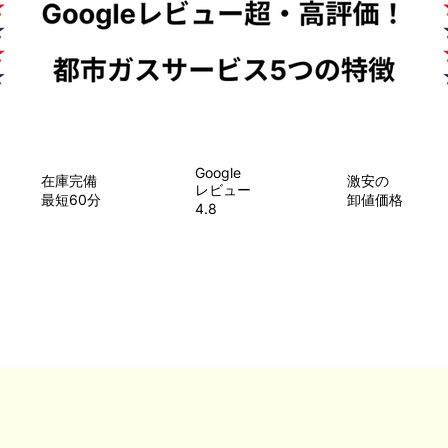
Google
在庫完備
​激安の
レビュー
最短60分
卸値価格
4.8