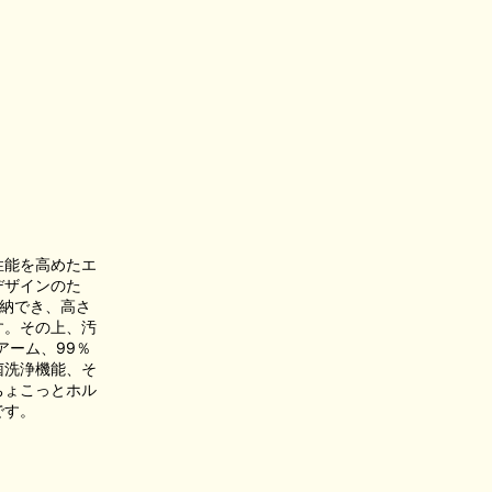
性能を高めたエ
デザインのた
納でき、高さ
す。その上、汚
アーム、99％
菌洗浄機能、そ
ちょこっとホル
です。