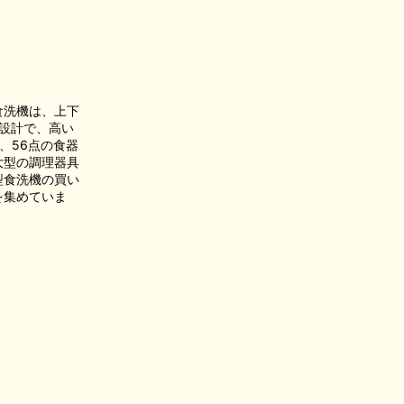
食洗機は、上下
設計で、高い
、56点の食器
大型の調理器具
型食洗機の買い
を集めていま