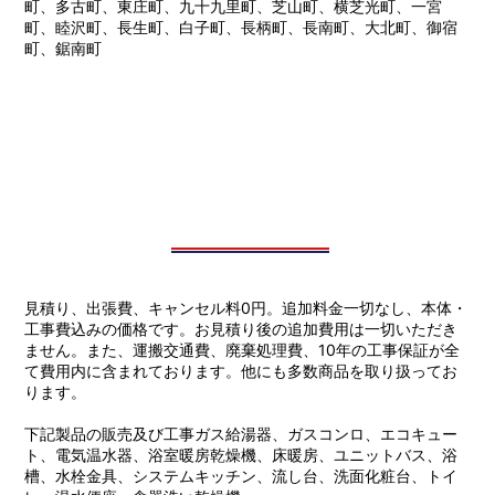
町、多古町、東庄町、九十九里町、芝山町、横芝光町、一宮
町、睦沢町、長生町、白子町、長柄町、長南町、大北町、御宿
町、鋸南町
見積り、出張費、キャンセル料0円。追加料金一切なし、本体・
工事費込みの価格です。お見積り後の追加費用は一切いただき
ません。また、運搬交通費、廃棄処理費、10年の工事保証が全
て費用内に含まれております。他にも多数商品を取り扱ってお
ります。
下記製品の販売及び工事ガス給湯器、ガスコンロ、エコキュー
ト、電気温水器、浴室暖房乾燥機、床暖房、ユニットバス、浴
槽、水栓金具、システムキッチン、流し台、洗面化粧台、トイ