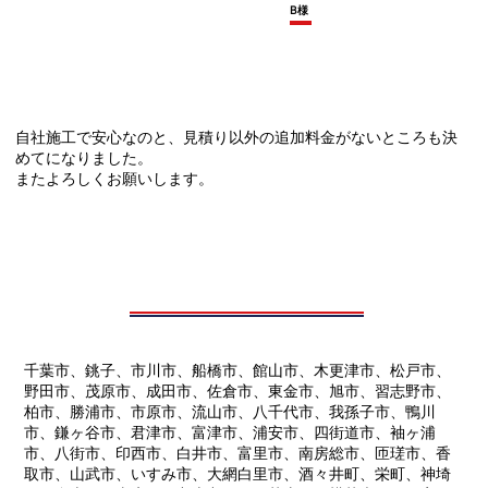
B様
自社施工で安心なのと、見積り以外の追加料金がないところも決
めてになりました。
またよろしくお願いします。
千葉市、銚子、市川市、船橋市、館山市、木更津市、松戸市、
野田市、茂原市、成田市、佐倉市、東金市、旭市、習志野市、
柏市、勝浦市、市原市、流山市、八千代市、我孫子市、鴨川
市、鎌ヶ谷市、君津市、富津市、浦安市、四街道市、袖ヶ浦
市、八街市、印西市、白井市、富里市、南房総市、匝瑳市、香
取市、山武市、いすみ市、大網白里市、酒々井町、栄町、神埼