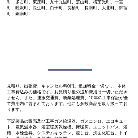
町、多古町、東庄町、九十九里町、芝山町、横芝光町、一宮
町、睦沢町、長生町、白子町、長柄町、長南町、大北町、御宿
町、鋸南町
見積り、出張費、キャンセル料0円。追加料金一切なし、本体・
工事費込みの価格です。お見積り後の追加費用は一切いただき
ません。また、運搬交通費、廃棄処理費、10年の工事保証が全
て費用内に含まれております。他にも多数商品を取り扱ってお
ります。
下記製品の販売及び工事ガス給湯器、ガスコンロ、エコキュー
ト、電気温水器、浴室暖房乾燥機、床暖房、ユニットバス、浴
槽、水栓金具、システムキッチン、流し台、洗面化粧台、トイ