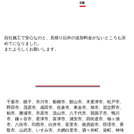
B様
自社施工で安心なのと、見積り以外の追加料金がないところも決
めてになりました。
またよろしくお願いします。
千葉市、銚子、市川市、船橋市、館山市、木更津市、松戸市、
野田市、茂原市、成田市、佐倉市、東金市、旭市、習志野市、
柏市、勝浦市、市原市、流山市、八千代市、我孫子市、鴨川
市、鎌ヶ谷市、君津市、富津市、浦安市、四街道市、袖ヶ浦
市、八街市、印西市、白井市、富里市、南房総市、匝瑳市、香
取市、山武市、いすみ市、大網白里市、酒々井町、栄町、神埼