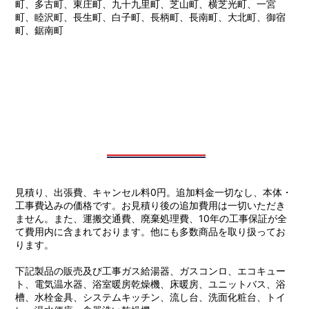
町、多古町、東庄町、九十九里町、芝山町、横芝光町、一宮
町、睦沢町、長生町、白子町、長柄町、長南町、大北町、御宿
町、鋸南町
見積り、出張費、キャンセル料0円。追加料金一切なし、本体・
工事費込みの価格です。お見積り後の追加費用は一切いただき
ません。また、運搬交通費、廃棄処理費、10年の工事保証が全
て費用内に含まれております。他にも多数商品を取り扱ってお
ります。
下記製品の販売及び工事ガス給湯器、ガスコンロ、エコキュー
ト、電気温水器、浴室暖房乾燥機、床暖房、ユニットバス、浴
槽、水栓金具、システムキッチン、流し台、洗面化粧台、トイ