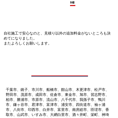
B様
自社施工で安心なのと、見積り以外の追加料金がないところも決
めてになりました。
またよろしくお願いします。
千葉市、銚子、市川市、船橋市、館山市、木更津市、松戸市、
野田市、茂原市、成田市、佐倉市、東金市、旭市、習志野市、
柏市、勝浦市、市原市、流山市、八千代市、我孫子市、鴨川
市、鎌ヶ谷市、君津市、富津市、浦安市、四街道市、袖ヶ浦
市、八街市、印西市、白井市、富里市、南房総市、匝瑳市、香
取市、山武市、いすみ市、大網白里市、酒々井町、栄町、神埼