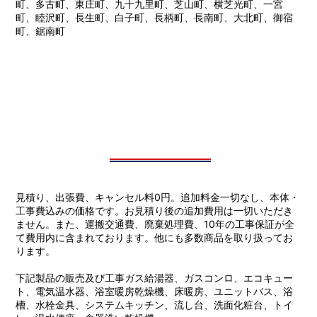
町、多古町、東庄町、九十九里町、芝山町、横芝光町、一宮
町、睦沢町、長生町、白子町、長柄町、長南町、大北町、御宿
町、鋸南町
見積り、出張費、キャンセル料0円。追加料金一切なし、本体・
工事費込みの価格です。お見積り後の追加費用は一切いただき
ません。また、運搬交通費、廃棄処理費、10年の工事保証が全
て費用内に含まれております。他にも多数商品を取り扱ってお
ります。
下記製品の販売及び工事ガス給湯器、ガスコンロ、エコキュー
ト、電気温水器、浴室暖房乾燥機、床暖房、ユニットバス、浴
槽、水栓金具、システムキッチン、流し台、洗面化粧台、トイ