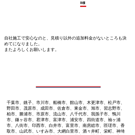
B様
自社施工で安心なのと、見積り以外の追加料金がないところも決
めてになりました。
またよろしくお願いします。
千葉市、銚子、市川市、船橋市、館山市、木更津市、松戸市、
野田市、茂原市、成田市、佐倉市、東金市、旭市、習志野市、
柏市、勝浦市、市原市、流山市、八千代市、我孫子市、鴨川
市、鎌ヶ谷市、君津市、富津市、浦安市、四街道市、袖ヶ浦
市、八街市、印西市、白井市、富里市、南房総市、匝瑳市、香
取市、山武市、いすみ市、大網白里市、酒々井町、栄町、神埼