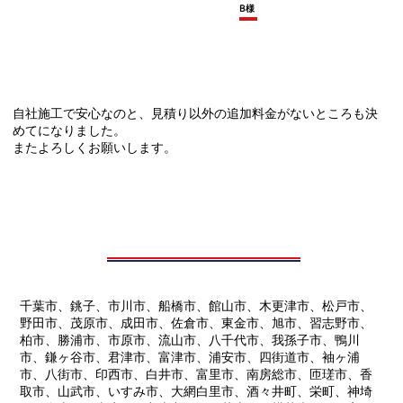
B様
自社施工で安心なのと、見積り以外の追加料金がないところも決
めてになりました。
またよろしくお願いします。
千葉市、銚子、市川市、船橋市、館山市、木更津市、松戸市、
野田市、茂原市、成田市、佐倉市、東金市、旭市、習志野市、
柏市、勝浦市、市原市、流山市、八千代市、我孫子市、鴨川
市、鎌ヶ谷市、君津市、富津市、浦安市、四街道市、袖ヶ浦
市、八街市、印西市、白井市、富里市、南房総市、匝瑳市、香
取市、山武市、いすみ市、大網白里市、酒々井町、栄町、神埼