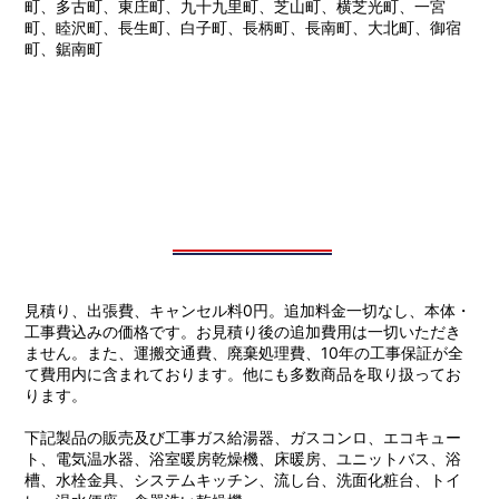
町、多古町、東庄町、九十九里町、芝山町、横芝光町、一宮
町、睦沢町、長生町、白子町、長柄町、長南町、大北町、御宿
町、鋸南町
見積り、出張費、キャンセル料0円。追加料金一切なし、本体・
工事費込みの価格です。お見積り後の追加費用は一切いただき
ません。また、運搬交通費、廃棄処理費、10年の工事保証が全
て費用内に含まれております。他にも多数商品を取り扱ってお
ります。
下記製品の販売及び工事ガス給湯器、ガスコンロ、エコキュー
ト、電気温水器、浴室暖房乾燥機、床暖房、ユニットバス、浴
槽、水栓金具、システムキッチン、流し台、洗面化粧台、トイ