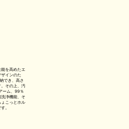
性能を高めたエ
デザインのた
納でき、高さ
す。その上、汚
アーム、99％
菌洗浄機能、そ
ちょこっとホル
です。