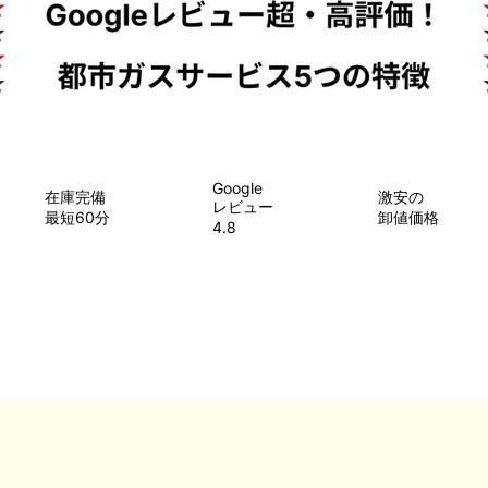
Google
在庫完備
​激安の
レビュー
最短60分
卸値価格
4.8