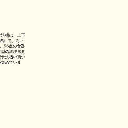
食洗機は、上下
設計で、高い
、56点の食器
大型の調理器具
型食洗機の買い
を集めていま