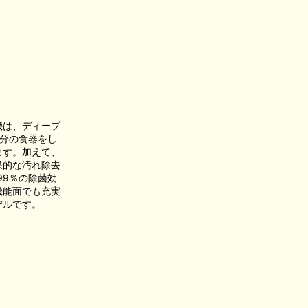
機は、ディープ
分の食器をし
ます。加えて、
果的な汚れ除去
99％の除菌効
機能面でも充実
デルです。