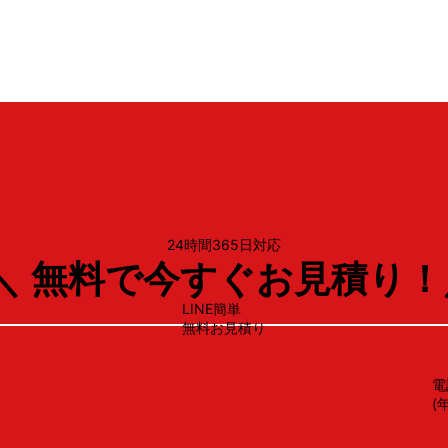
RSW‑F403C‑S
24時間365日対応
＼ 無料で今すぐお見積り！
LINE簡単
無料お見積り
電
(