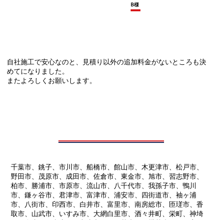
B様
自社施工で安心なのと、見積り以外の追加料金がないところも決
めてになりました。
またよろしくお願いします。
千葉市、銚子、市川市、船橋市、館山市、木更津市、松戸市、
野田市、茂原市、成田市、佐倉市、東金市、旭市、習志野市、
柏市、勝浦市、市原市、流山市、八千代市、我孫子市、鴨川
市、鎌ヶ谷市、君津市、富津市、浦安市、四街道市、袖ヶ浦
市、八街市、印西市、白井市、富里市、南房総市、匝瑳市、香
取市、山武市、いすみ市、大網白里市、酒々井町、栄町、神埼