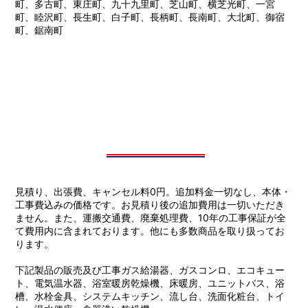
町、多古町、東庄町、九十九里町、芝山町、横芝光町、一宮
町、睦沢町、長生町、白子町、長柄町、長南町、大北町、御宿
町、鋸南町
見積り、出張費、キャンセル料0円。追加料金一切なし、本体・
工事費込みの価格です。お見積り後の追加費用は一切いただき
ません。また、運搬交通費、廃棄処理費、10年の工事保証が全
て費用内に含まれております。他にも多数商品を取り扱ってお
ります。
下記製品の販売及び工事ガス給湯器、ガスコンロ、エコキュー
ト、電気温水器、浴室暖房乾燥機、床暖房、ユニットバス、浴
槽、水栓金具、システムキッチン、流し台、洗面化粧台、トイ