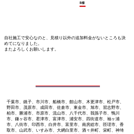
B様
自社施工で安心なのと、見積り以外の追加料金がないところも決
めてになりました。
またよろしくお願いします。
千葉市、銚子、市川市、船橋市、館山市、木更津市、松戸市、
野田市、茂原市、成田市、佐倉市、東金市、旭市、習志野市、
柏市、勝浦市、市原市、流山市、八千代市、我孫子市、鴨川
市、鎌ヶ谷市、君津市、富津市、浦安市、四街道市、袖ヶ浦
市、八街市、印西市、白井市、富里市、南房総市、匝瑳市、香
取市、山武市、いすみ市、大網白里市、酒々井町、栄町、神埼