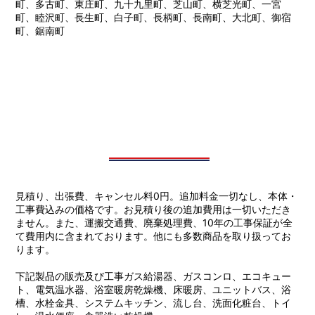
町、多古町、東庄町、九十九里町、芝山町、横芝光町、一宮
町、睦沢町、長生町、白子町、長柄町、長南町、大北町、御宿
町、鋸南町
見積り、出張費、キャンセル料0円。追加料金一切なし、本体・
工事費込みの価格です。お見積り後の追加費用は一切いただき
ません。また、運搬交通費、廃棄処理費、10年の工事保証が全
て費用内に含まれております。他にも多数商品を取り扱ってお
ります。
下記製品の販売及び工事ガス給湯器、ガスコンロ、エコキュー
ト、電気温水器、浴室暖房乾燥機、床暖房、ユニットバス、浴
槽、水栓金具、システムキッチン、流し台、洗面化粧台、トイ