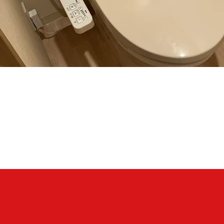
TOTO
CS232B＃SC1＋SH232BA＃SC1 ・ TCF2223