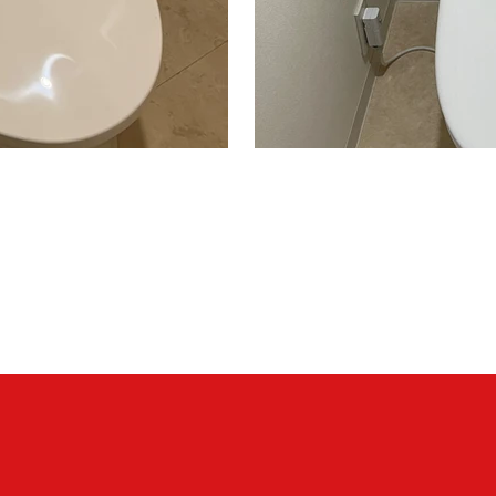
・TCF2223E＃NW1
CS325BPR＃NW1＋SH