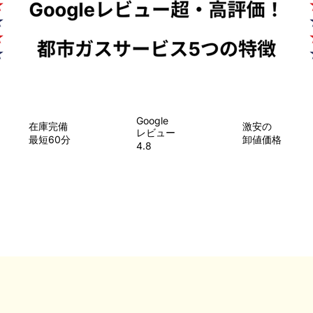
Google
在庫完備
​激安の
レビュー
最短60分
卸値価格
4.8