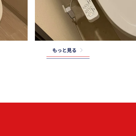
もっと見る
TOTO
E＃SC
CS232B＃NW1＋SH232BA＃NW1