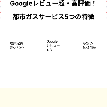
Google
在庫完備
​激安の
レビュー
最短60分
卸値価格
4.8