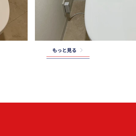
もっと見る
TOTO
E＃NW1
CS325BPR＃NW1＋SH335BA＃NW1