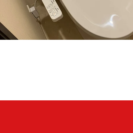
TOTO
CS232B＃NW1＋SH232BA＃NW1・TCF2223