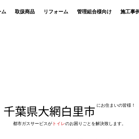
ーム
取扱商品
リフォーム
管理組合様向け
施工事
千葉県大網白里市
にお住まいの皆様！
都市ガスサービスが
トイレ
のお困りごとを解決致します。