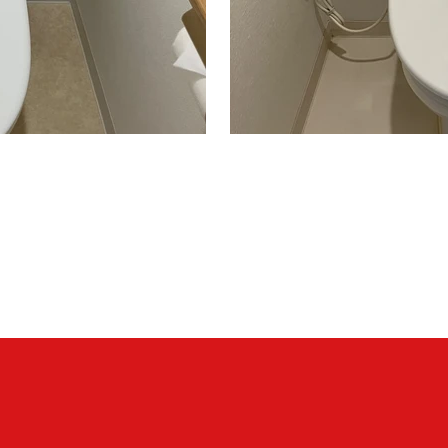
・TCF4714AK ＃NW1
CS215BPR＃NW1＋S