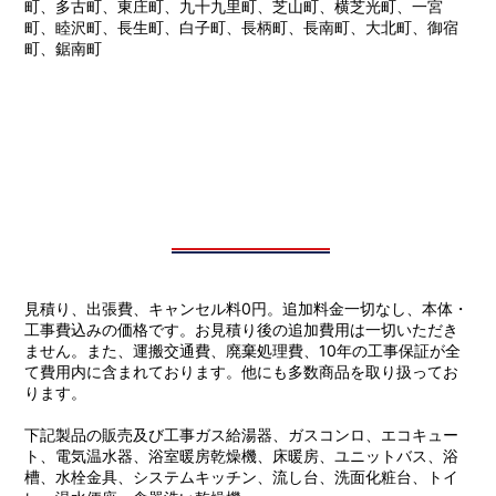
町、多古町、東庄町、九十九里町、芝山町、横芝光町、一宮
町、睦沢町、長生町、白子町、長柄町、長南町、大北町、御宿
町、鋸南町
見積り、出張費、キャンセル料0円。追加料金一切なし、本体・
工事費込みの価格です。お見積り後の追加費用は一切いただき
ません。また、運搬交通費、廃棄処理費、10年の工事保証が全
て費用内に含まれております。他にも多数商品を取り扱ってお
ります。
下記製品の販売及び工事ガス給湯器、ガスコンロ、エコキュー
ト、電気温水器、浴室暖房乾燥機、床暖房、ユニットバス、浴
槽、水栓金具、システムキッチン、流し台、洗面化粧台、トイ