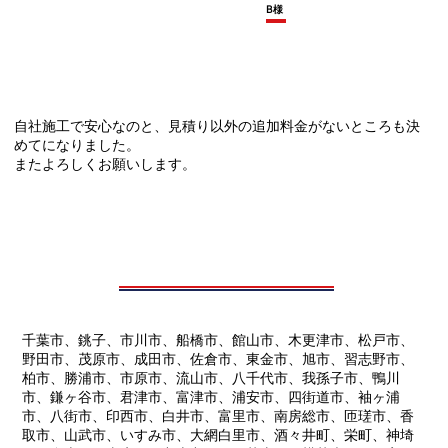
B様
自社施工で安心なのと、見積り以外の追加料金がないところも決
めてになりました。
またよろしくお願いします。
千葉市、銚子、市川市、船橋市、館山市、木更津市、松戸市、
野田市、茂原市、成田市、佐倉市、東金市、旭市、習志野市、
柏市、勝浦市、市原市、流山市、八千代市、我孫子市、鴨川
市、鎌ヶ谷市、君津市、富津市、浦安市、四街道市、袖ヶ浦
市、八街市、印西市、白井市、富里市、南房総市、匝瑳市、香
取市、山武市、いすみ市、大網白里市、酒々井町、栄町、神埼