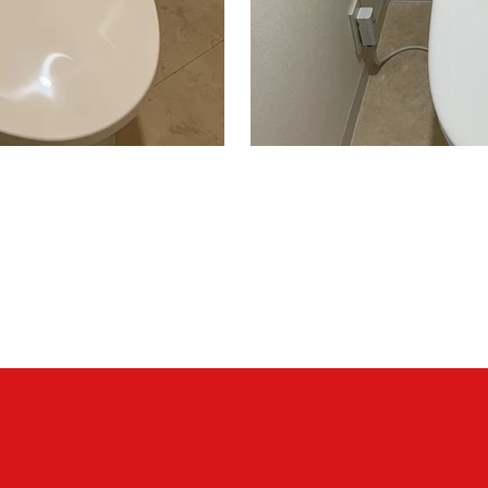
・TCF2223E＃NW1
CS325BPR＃NW1＋SH