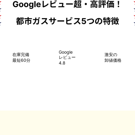
Google
在庫完備
​激安の
レビュー
最短60分
卸値価格
4.8