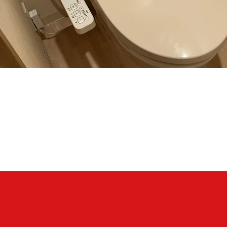
TOTO
CS232B＃SC1＋SH232BA＃SC1 ・ TCF2223