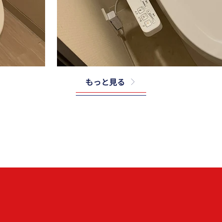
もっと見る
TOTO
E＃SC
CS232B＃NW1＋SH232BA＃NW1