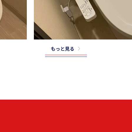
もっと見る
TOTO
E＃SC
CS232B＃NW1＋SH232BA＃NW1