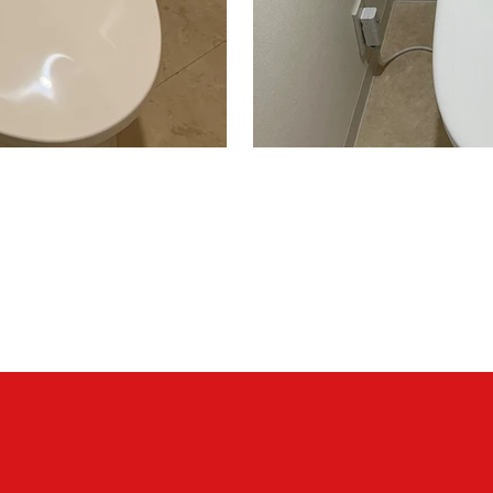
・TCF2223E＃NW1
CS325BPR＃NW1＋SH