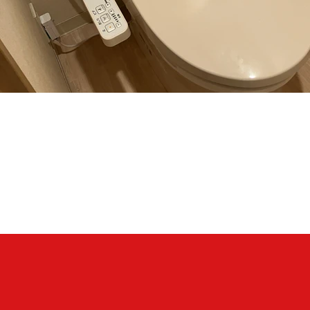
TOTO
CS232B＃SC1＋SH232BA＃SC1 ・ TCF2223