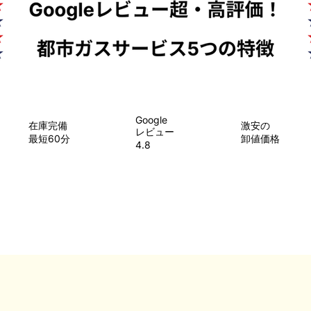
Google
在庫完備
​激安の
レビュー
最短60分
卸値価格
4.8