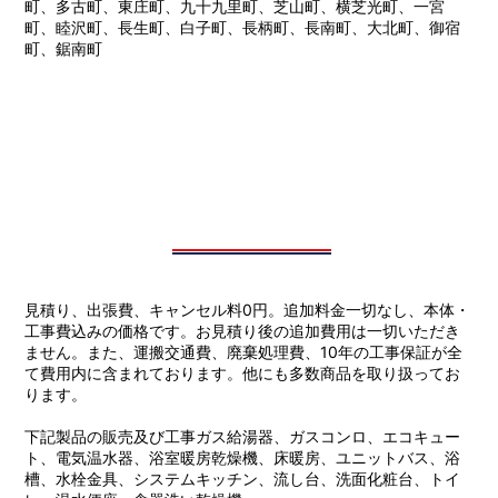
町、多古町、東庄町、九十九里町、芝山町、横芝光町、一宮
町、睦沢町、長生町、白子町、長柄町、長南町、大北町、御宿
町、鋸南町
見積り、出張費、キャンセル料0円。追加料金一切なし、本体・
工事費込みの価格です。お見積り後の追加費用は一切いただき
ません。また、運搬交通費、廃棄処理費、10年の工事保証が全
て費用内に含まれております。他にも多数商品を取り扱ってお
ります。
下記製品の販売及び工事ガス給湯器、ガスコンロ、エコキュー
ト、電気温水器、浴室暖房乾燥機、床暖房、ユニットバス、浴
槽、水栓金具、システムキッチン、流し台、洗面化粧台、トイ