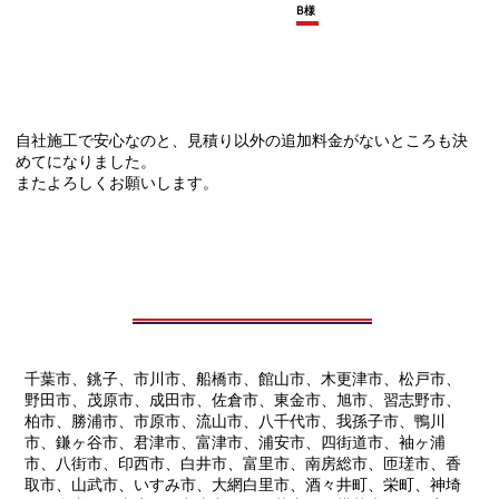
B様
自社施工で安心なのと、見積り以外の追加料金がないところも決
めてになりました。
またよろしくお願いします。
千葉市、銚子、市川市、船橋市、館山市、木更津市、松戸市、
野田市、茂原市、成田市、佐倉市、東金市、旭市、習志野市、
柏市、勝浦市、市原市、流山市、八千代市、我孫子市、鴨川
市、鎌ヶ谷市、君津市、富津市、浦安市、四街道市、袖ヶ浦
市、八街市、印西市、白井市、富里市、南房総市、匝瑳市、香
取市、山武市、いすみ市、大網白里市、酒々井町、栄町、神埼