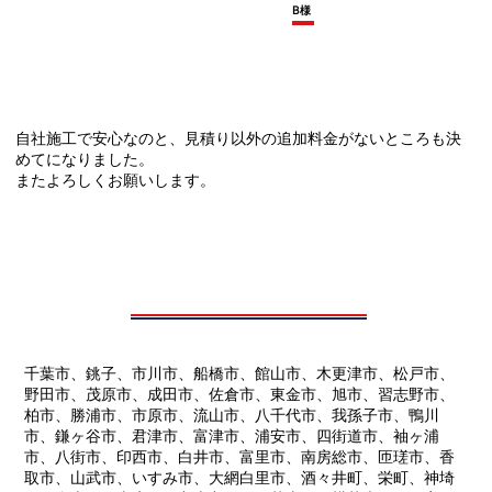
B様
自社施工で安心なのと、見積り以外の追加料金がないところも決
めてになりました。
またよろしくお願いします。
千葉市、銚子、市川市、船橋市、館山市、木更津市、松戸市、
野田市、茂原市、成田市、佐倉市、東金市、旭市、習志野市、
柏市、勝浦市、市原市、流山市、八千代市、我孫子市、鴨川
市、鎌ヶ谷市、君津市、富津市、浦安市、四街道市、袖ヶ浦
市、八街市、印西市、白井市、富里市、南房総市、匝瑳市、香
取市、山武市、いすみ市、大網白里市、酒々井町、栄町、神埼