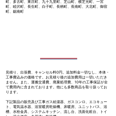
町、多古町、東庄町、九十九里町、芝山町、横芝光町、一宮
町、睦沢町、長生町、白子町、長柄町、長南町、大北町、御宿
町、鋸南町
見積り、出張費、キャンセル料0円。追加料金一切なし、本体・
工事費込みの価格です。お見積り後の追加費用は一切いただき
ません。また、運搬交通費、廃棄処理費、10年の工事保証が全
て費用内に含まれております。他にも多数商品を取り扱ってお
ります。
下記製品の販売及び工事ガス給湯器、ガスコンロ、エコキュー
ト、電気温水器、浴室暖房乾燥機、床暖房、ユニットバス、浴
槽、水栓金具、システムキッチン、流し台、洗面化粧台、トイ