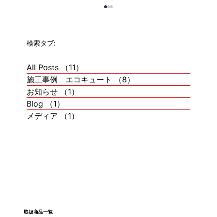
検索タブ:
All Posts
（11）
11件の記事
施工事例 エコキュート
（8）
8件の記事
お知らせ
（1）
1件の記事
Blog
（1）
1件の記事
メディア
（1）
1件の記事
千葉県千葉市でエコキュート交換｜費用
350,000円・工事時間3時間・補助金対応
（パナソニック HE-K46GQC → パナソニ
ック HE-S46LQS）
取扱商品一覧